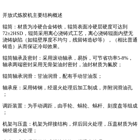
开放式炼胶机主要结构概述
辊筒：材质为冷硬合金铸铁，辊筒表面冷硬层硬度可达到
72±2HSD，辊筒采用离心浇铸式工艺，离心浇铸辊面内壁无
浇铸缺陷（如辊壁厚度不均匀，残留铸造砂等），（相比普通
铸造）从而保证冷却效果。
辊筒轴承及密封：采用滚动轴承，易拆，可节省功率
5-8%，
轴承两端密封采用无骨架油封密封，油封材质为氟胶；
辊筒轴承润滑：甘油润滑，配有手动甘油泵；
轴承座：采用铸钢，经退火处理后加工制成，并附润滑油孔
；
调距装置：为手动调距，由手轮、蜗轮、蜗杆、刻度盘等组成
；
机架与压盖：机架为焊接结构，焊后回火处理，压盖材质为铸
钢经退火处理；