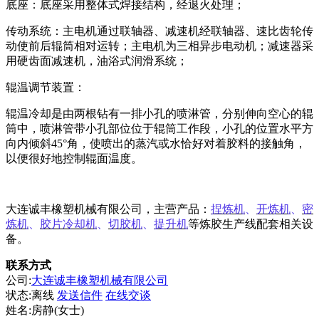
底座：底座采用整体式焊接结构，经退火处理；
传动系统：主电机通过联轴器、减速机经联轴器、速比齿轮传
动使前后辊筒相对运转；主电机为三相异步电动机；减速器采
用硬齿面减速机，油浴式润滑系统；
辊温调节装置：
辊温冷却是由两根钻有一排小孔的喷淋管，分别伸向空心的辊
筒中，喷淋管带小孔部位位于辊筒工作段，小孔的位置水平方
向内倾斜
45°角，使喷出的蒸汽或水恰好对着胶料的接触角，
以便很好地控制辊面温度。
大连诚丰橡塑机械有限公司，主营产品：
捏炼机
、
开炼机
、
密
炼机
、
胶片冷却机
、
切胶机
、
提升机
等炼胶生产线配套相关设
备。
联系方式
公司:
大连诚丰橡塑机械有限公司
状态:
离线
发送信件
在线交谈
姓名:房静(女士)